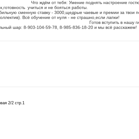
тебя: Умение поднять настроение гостю,зор
и порядок,готовность учиться и не боятьс
ильную сменную ставку - 3000,щедрые чаевые и премии за твои п
ый коллектив). Всё обучение от нуля - не страшно,
вступить в нашу гильд
ьный шар: 8-903-104-59-78, 8-985-836-18-20 и мы всё расскажем!
ая 2/2 стр.1