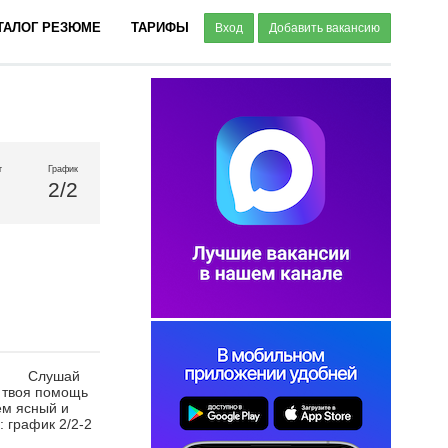
ТАЛОГ РЕЗЮМЕ
ТАРИФЫ
Вход
Добавить вакансию
т
График
2/2
 Слушай
 твоя помощь
ем ясный и
ик 2/2-2
чные квесты!