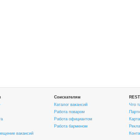
м
Соискателям
REST
е
Каталог вакансий
Что т
Работа поваром
Парт
та
Работа официантом
Карта
Работа барменом
Рекла
мещение вакансий
Конт