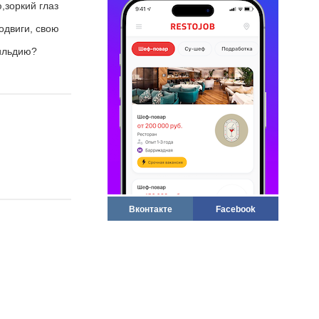
кий глаз
я работы.
одвиги, свою
если лапки!
ию?
Вконтакте
Facebook