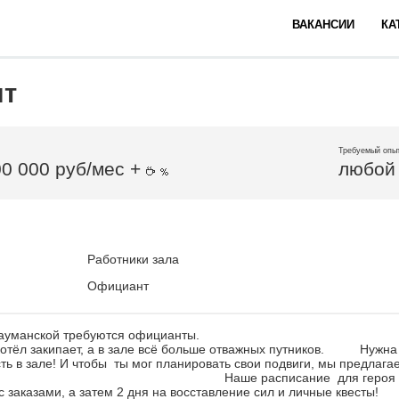
ВАКАНСИИ
КА
нт
Требуемый опы
00 000 руб/мес +
любой
Работники зала
Официант
аб на Бауманской требуются официанты.
котёл закипает, а в зале всё больше отважных путников. Нужна
есть в зале! И чтобы ты мог планировать свои подвиги, мы предлага
фик. Наше расписание для героя : граф
ою с заказами, а затем 2 дня на восставление сил и ли