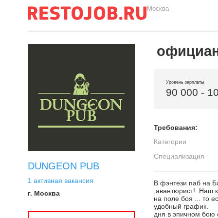
Москва
официа
Уровень зарплаты
90 000 - 1
Требования:
Категории
Специализация
DUNGEON PUB
1 активная вакансия
В фэнтези п
,авантюрист! Наш 
г. Москва
на поле боя ... то 
удобный гра
дня в эпичном б