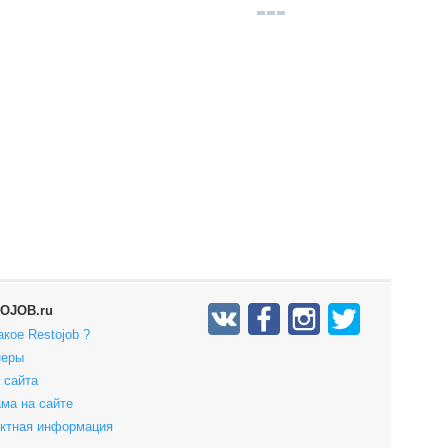
OJOB.ru
акое Restojob ?
неры
 сайта
ма на сайте
актная информация