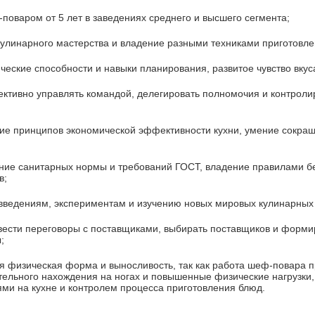
поваром от 5 лет в заведениях среднего и высшего сегмента;
кулинарного мастерства и владение разными техниками приготовле
ческие способности и навыки планирования, развитое чувство вкуса
ктивно управлять командой, делегировать полномочия и контроли
ие принципов экономической эффективности кухни, умение сокращ
ение санитарных нормы и требований ГОСТ, владение правилами б
в;
овведениям, экспериментам и изучению новых мировых кулинарных
вести переговоры с поставщиками, выбирать поставщиков и форми
;
я физическая форма и выносливость, так как работа шеф-повара 
ельного нахождения на ногах и повышенные физические нагрузки,
ми на кухне и контролем процесса приготовления блюд.