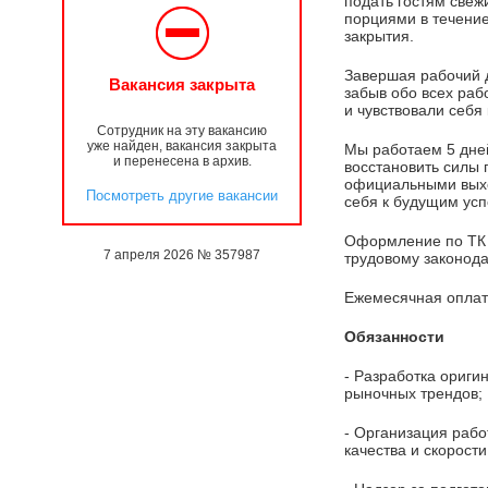
подать гостям свеж
порциями в течение
закрытия.
Завершая рабочий д
Вакансия закрыта
забыв обо всех раб
и чувствовали себя
Сотрудник на эту вакансию
уже найден, вакансия закрыта
Мы работаем 5 дне
и перенесена в архив.
восстановить силы
официальными выхо
Посмотреть другие вакансии
себя к будущим усп
Оформление по ТК 
7 апреля 2026 № 357987
трудовому законода
Ежемесячная оплат
Обязанности
- Разработка ориги
рыночных трендов;
- Организация рабо
качества и скорост