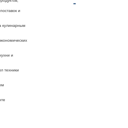
продуктов;
 поставок и
ла кулинарным
 экономических
кухни и
ил техники
ем
нте