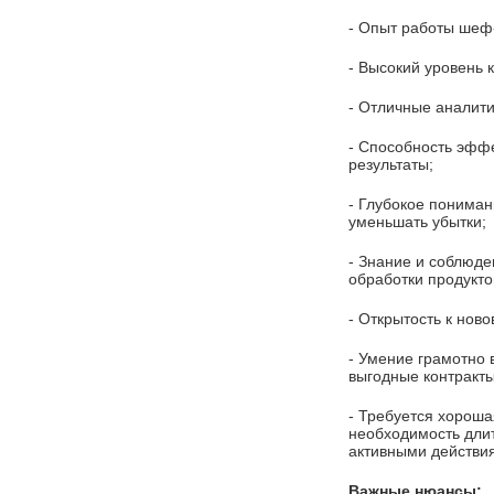
- Опыт работы шеф-
- Высокий уровень 
- Отличные аналити
- Способность эффе
результаты;
- Глубокое пониман
уменьшать убытки;
- Знание и соблюд
обработки продукто
- Открытость к нов
- Умение грамотно 
выгодные контракты
- Требуется хороша
необходимость длит
активными действия
Важные нюансы: