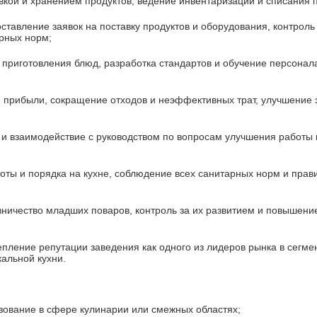
овкой и хранением продуктов, ведение инвентаризации и списания 
ставление заявок на поставку продуктов и оборудования, контроль
рных норм;
а приготовления блюд, разработка стандартов и обучение персона
и прибыли, сокращение отходов и неэффективных трат, улучшение
 и взаимодействие с руководством по вопросам улучшения работы 
оты и порядка на кухне, соблюдение всех санитарных норм и прав
вничество младших поваров, контроль за их развитием и повышени
епление репутации заведения как одного из лидеров рынка в сегме
кальной кухни.
зование в сфере кулинарии или смежных областях;