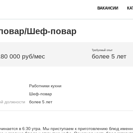
ВАКАНСИИ
КА
повар/Шеф-повар
Требуемый опыт
180 000 руб/мес
более 5 лет
Работники кухни
Шеф-повар
ой должности
более 5 лет
чинается в 6:30 утра. Мы приступаем к приготовлению блюд именн