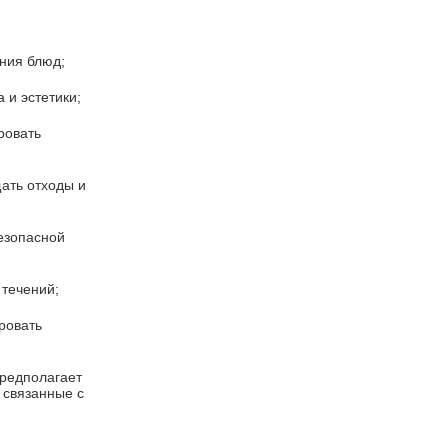
ния блюд;
 и эстетики;
ровать
ать отходы и
езопасной
 течений;
ровать
предполагает
 связанные с