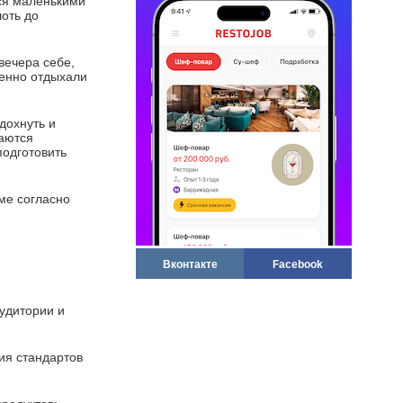
тся маленькими
оть до
вечера себе,
ценно отдыхали
дохнуть и
таются
одготовить
ме согласно
Вконтакте
Facebook
удитории и
ия стандартов