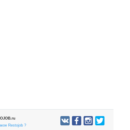
OJOB.ru
акое Restojob ?