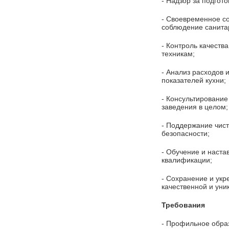
- Надзор за подгот
- Своевременное со
соблюдение санита
- Контроль качеств
техникам;
- Анализ расходов 
показателей кухни;
- Консультирование
заведения в целом;
- Поддержание чист
безопасности;
- Обучение и наста
квалификации;
- Сохранение и укр
качественной и уни
Требования
- Профильное обра