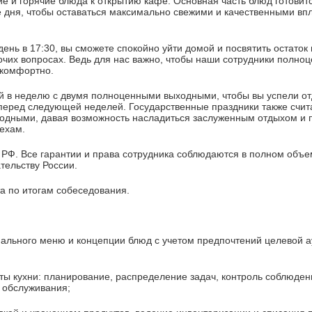
ие и горячие блюда к открытию кафе. Основная часть блюд готови
 дня, чтобы оставаться максимально свежими и качественными впл
ень в 17:30, вы сможете спокойно уйти домой и посвятить остаток 
очих вопросах. Ведь для нас важно, чтобы наши сотрудники полно
 комфортно.
й в неделю с двумя полноценными выходными, чтобы вы успели от
 перед следующей неделей. Государственные праздники также счи
дными, давая возможность насладиться заслуженным отдыхом и п
ехам.
РФ. Все гарантии и права сотрудника соблюдаются в полном объе
тельству России.
а по итогам собеседования.
нального меню и концепции блюд с учетом предпочтений целевой а
ты кухни: планирование, распределение задач, контроль соблюден
и обслуживания;