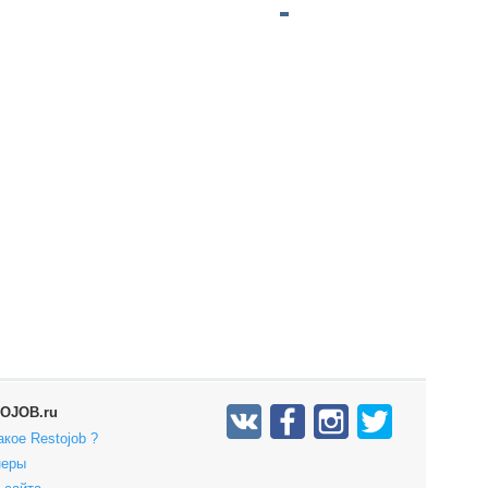
OJOB.ru
акое Restojob ?
неры