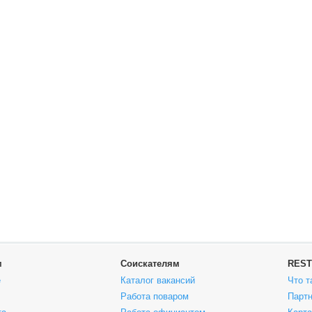
м
Соискателям
REST
е
Каталог вакансий
Что т
Работа поваром
Парт