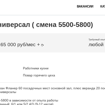
ВАКАНСИИ
КА
иверсал ( смена 5500-5800)
Требуемый опыт
165 000 руб/мес +
любой
Работники кухни
Повар горячего цеха
ран Фланер 60 посадочных мест основной зал, плюс веранда 20 п
Универсалы
-5800 в зависимости от опыта работы
нный: 6/1 или 5/2 4/3 (9-12 часов),