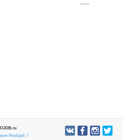
OJOB.ru
акое Restojob ?