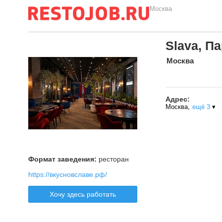
Москва
Slava, Па
Москва
Адрес:
Москва,
ещё 3
▾
Формат заведения:
ресторан
https://вкусновславе.рф/
Хочу здесь работать