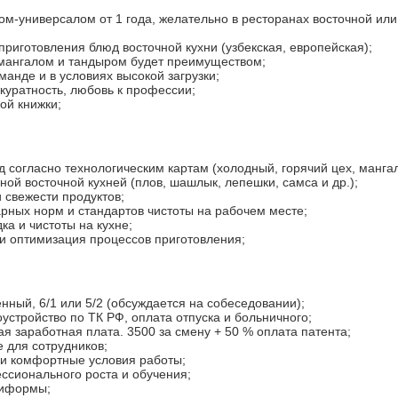
м-универсалом от 1 года, желательно в ресторанах восточной или
приготовления блюд восточной кухни (узбекская, европейская);
 мангалом и тандыром будет преимуществом;
манде и в условиях высокой загрузки;
ккуратность, любовь к профессии;
ой книжки;
 согласно технологическим картам (холодный, горячий цех, мангал
ной восточной кухней (плов, шашлык, лепешки, самса и др.);
и свежести продуктов;
рных норм и стандартов чистоты на рабочем месте;
а и чистоты на кухне;
 и оптимизация процессов приготовления;
нный, 6/1 или 5/2 (обсуждается на собеседовании);
стройство по ТК РФ, оплата отпуска и больничного;
я заработная плата. 3500 за смену + 50 % оплата патента;
 для сотрудников;
 и комфортные условия работы;
ссионального роста и обучения;
ниформы;