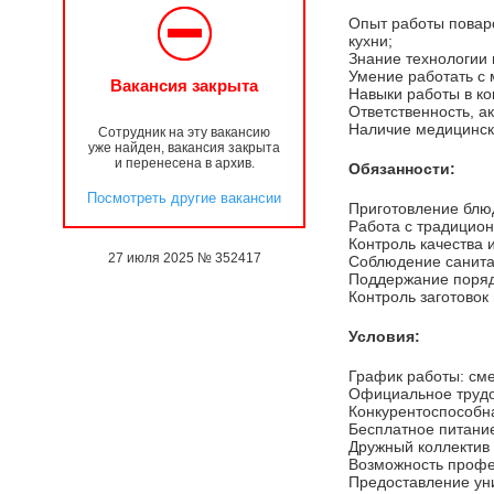
Опыт работы поваро
кухни;
Знание технологии 
Умение работать с
Вакансия закрыта
Навыки работы в ко
Ответственность, а
Наличие медицинск
Сотрудник на эту вакансию
уже найден, вакансия закрыта
и перенесена в архив.
Обязанности:
Посмотреть другие вакансии
Приготовление блюд
Работа с традицион
Контроль качества 
27 июля 2025 № 352417
Соблюдение санита
Поддержание порядк
Контроль заготовок
Условия:
График работы: сме
Официальное трудоу
Конкурентоспособна
Бесплатное питание
Дружный коллектив
Возможность профе
Предоставление у