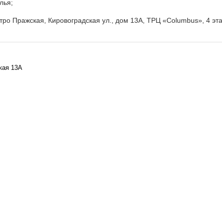
лья;
тро Пражская, Кировоградская ул., дом 13А, ТРЦ «Columbus», 4 эт
кая 13А