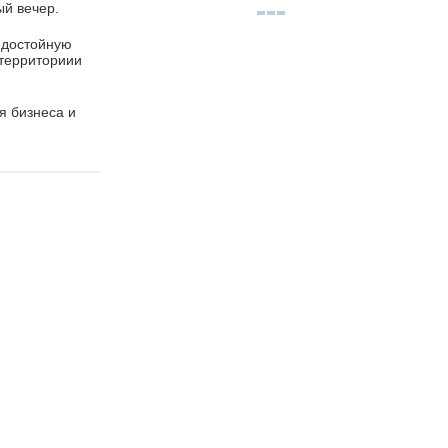
ый вечер.
, достойную
 территориии
я бизнеса и