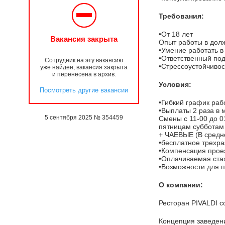
Требования:
•От 18 лет
Вакансия закрыта
Опыт работы в дол
•Умение работать в
•Ответственный под
Сотрудник на эту вакансию
•Стрессоустойчивос
уже найден, вакансия закрыта
и перенесена в архив.
Условия:
Посмотреть другие вакансии
•Гибкий график раб
•Выплаты 2 раза в 
5 сентября 2025 № 354459
Смены с 11-00 до 01
пятницам субботам 
+ ЧАЕВЫЕ (В средне
•бесплатное трехра
•Компенсация проез
•Оплачиваемая ста
•Возможности для п
О компании:
Ресторан PIVALDI с
Концепция заведени