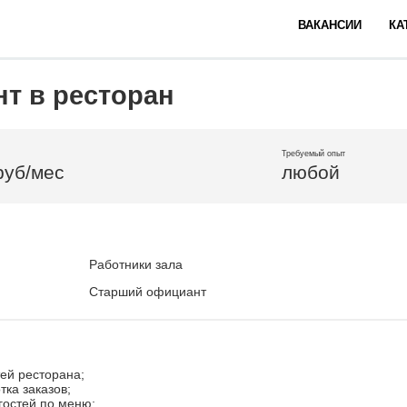
ВАКАНСИИ
КА
т в ресторан
Требуемый опыт
руб/мес
любой
Работники зала
Старший официант
ей ресторана;
тка заказов;
гостей по меню;