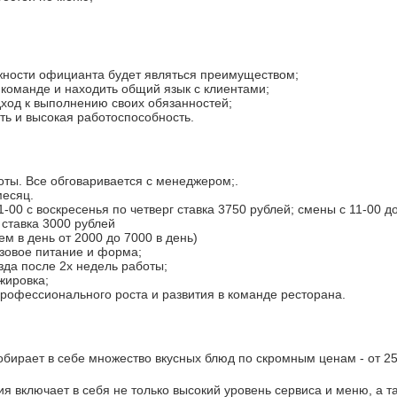
жности официанта будет являться преимуществом;
 команде и находить общий язык с клиентами;
ход к выполнению своих обязанностей;
ть и высокая работоспособность.
оты. Все обговаривается с менеджером;.
месяц.
-00 с воскресенья по четверг ставка 3750 рублей; смены с 11-00 д
ставка 3000 рублей
м в день от 2000 до 7000 в день)
зовое питание и форма;
да после 2х недель работы;
жировка;
рофессионального роста и развития в команде ресторана.
обирает в себе множество вкусных блюд по скромным ценам - от 25
я включает в себя не только высокий уровень сервиса и меню, а т