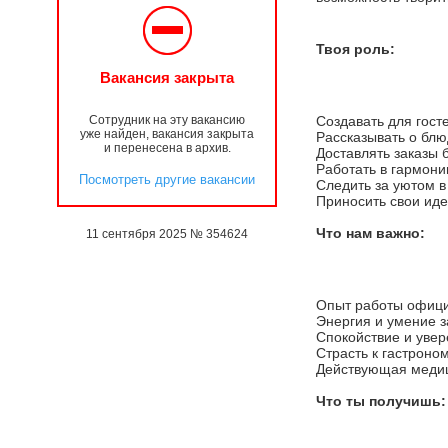
Твоя роль:
Вакансия закрыта
Сотрудник на эту вакансию
Создавать для гост
уже найден, вакансия закрыта
Рассказывать о блюд
и перенесена в архив.
Доставлять заказы 
Работать в гармони
Посмотреть другие вакансии
Следить за уютом в 
Приносить свои иде
Что нам важно:
11 сентября 2025 № 354624
Опыт работы официа
Энергия и умение з
Спокойствие и уве
Страсть к гастроно
Действующая медиц
Что ты получишь: