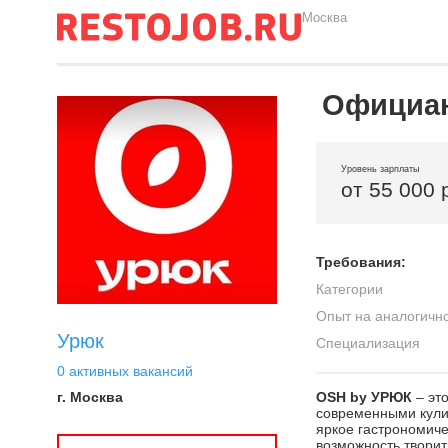
Москва
Официа
Уровень зарплаты
от 55 000 
Требования:
Категории
Опыт на аналогичн
Урюк
Специализация
0 активных вакансий
г. Москва
OSH by УРЮК
– эт
современными кули
яркое гастрономиче
возможность творить