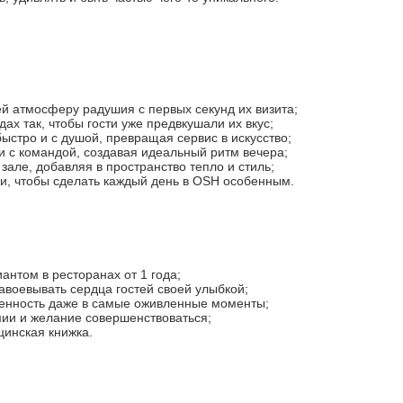
ей атмосферу радушия с первых секунд их визита;
ах так, чтобы гости уже предвкушали их вкус;
быстро и с душой, превращая сервис в искусство;
и с командой, создавая идеальный ритм вечера;
зале, добавляя в пространство тепло и стиль;
и, чтобы сделать каждый день в OSH особенным.
нтом в ресторанах от 1 года;
авоевывать сердца гостей своей улыбкой;
ренность даже в самые оживленные моменты;
мии и желание совершенствоваться;
инская книжка.