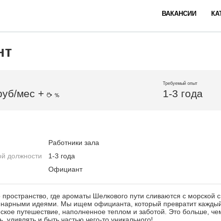
ВАКАНСИИ
КА
нт
Требуемый опыт
руб/мес +
1-3 года
Работники зала
ой должности
1-3 года
Официант
о пространство, где ароматы Шелкового пути сливаются с морской 
нарными идеями. Мы ищем официанта, который превратит каждый 
ское путешествие, наполненное теплом и заботой. Это больше, чем
, удивлять и быть частью чего-то уникального!