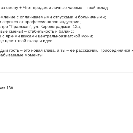
 за смену + % от продаж и личные чаевые – твой вклад
ление с оплачиваемыми отпусками и больничными;
м сервиса от профессионалов индустрии;
етро "Пражская", ул. Кировоградская 13а;
овые смены) – стабильность и баланс;
 с яркими вкусами центральноазиатской кухни;
де ценят твой вклад и идеи.
ый гость – это новая глава, а ты – ее рассказчик. Присоединяйся 
езабываемые моменты!
кая 13А