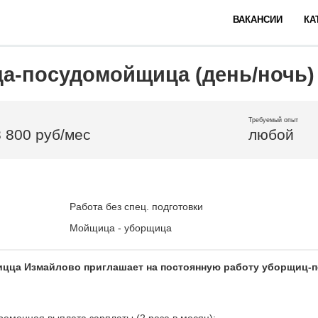
ВАКАНСИИ
КА
а-посудомойщица (день/ночь)
Требуемый опыт
8 800 руб/мес
любой
Работа без спец. подготовки
Мойщица - уборщица
ицца Измайлово приглашает на постоянную работу уборщиц