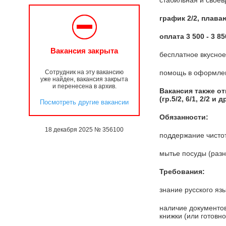
стабильная и своев
график 2/2, плав
оплата 3 500 - 3 8
Вакансия закрыта
бесплатное вкусно
Сотрудник на эту вакансию
помощь в оформлен
уже найден, вакансия закрыта
и перенесена в архив.
Вакансия также от
(гр.5/2, 6/1, 2/2 и 
Посмотреть другие вакансии
Обязанности:
18 декабря 2025 № 356100
поддержание чистот
мытье посуды (разн
Требования:
знание русского язы
наличие документо
книжки (или готовн