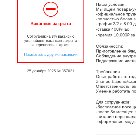
Наши условия:
Мы ищем повара-у
-официальное труд
-полностью белая з
Вакансия закрыта
-график 2/2 с 8:00 
-ставка 400₽/час
-премия 10.000₽ за
Сотрудник на эту вакансию
уже найден, вакансия закрыта
и перенесена в архив.
Обязанности:
Приготовление блю
Посмотреть другие вакансии
Соблюдение внутре
Поддержание чисто
25 декабря 2025 № 357021
Требования:
Опыт работы от год
Знание Европейско
Ответственность, ак
Умение работать п
Для сотрудников:
-бесплатное посеще
-после 3х месяцев
-питание персонал
-оформление медкн