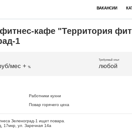
ВАКАНСИИ
КА
 фитнес-кафе "Территория фит
рад-1
Требуемый опыт
руб/мес +
любой
Работники кухни
Повар горячего цеха
тнеса Зеленоград-1 ищет повара.
д, 17мкр, ул. Заречная 14а