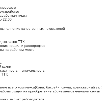
ниверсала
оустройство
аработная плата
до 22:00
 выполнение качественных показателей
д согласно ТТК
нних правил и распорядков
ты на рабочем месте
а
й кухни
куратность, пунктуальность
о ТТК
ние всего комплекса(баня, бассейн, сауна, тренажерный зал)
 работы скидки на приобретение абонементов членами семьи
а
ижки за счет работодателя