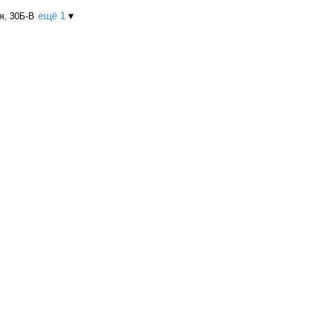
ещё 1
▾
я, 30Б-В