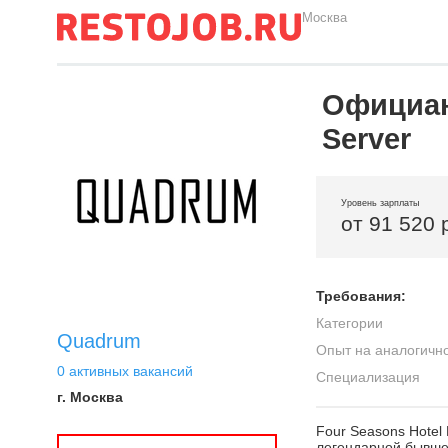
Москва
Официан
Server
Уровень зарплаты
от 91 520 
Требования:
Категории
Quadrum
Опыт на аналогичн
0 активных вакансий
Специализация
г. Москва
Four Seasons Hotel
легендарной бывшей