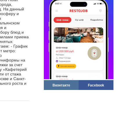
орода,
д. На данный
мосферу и
в
тальянском
ия и
ыбору блюд и
авилами приема
ринятых
гаем: - График
т метро:
о
 униформы на
жки за счет
му «Кафетерий
ти от стажа
скве и Санкт-
ьного роста и
Вконтакте
Facebook