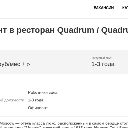
ВАКАНСИИ
КА
т в ресторан Quadrum / Quad
Требуемый опыт
руб/мес +
1-3 года
Работники зала
ой должности
1-3 года
Официант
 Moscow — отель класса люкс, расположенный в самом сердце стол
 гостиницы "Москва", открытой еще в 1935 году. Из окон Four Seas