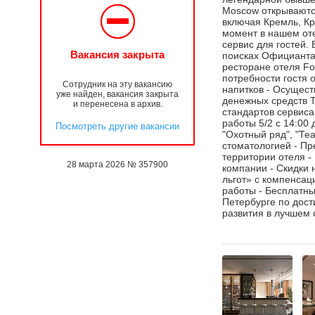
Moscow открываютс
включая Кремль, К
момент в нашем от
сервис для гостей.
Вакансия закрыта
поисках Официанта 
ресторане отеля Fo
потребности гостя 
Сотрудник на эту вакансию
напитков - Осущест
уже найден, вакансия закрыта
денежных средств Т
и перенесена в архив.
стандартов сервиса 
работы 5/2 с 14:00 
Посмотреть другие вакансии
"Охотный ряд", "Те
стоматологией - Пр
территории отеля -
28 марта 2026 № 357900
компании - Скидки 
льгот» с компенсац
работы - Бесплатны
Петербурге по дос
развития в лучшем