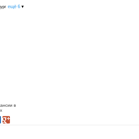
ещё 6
▾
бург
кансии в
х