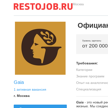
Москва
Официан
Уровень зарплаты
от 200 000
Требования:
Категории
Знание программ
Gaia
Опыт на аналогичн
Специализация
1 активная вакансия
г. Москва
Gaia
- это новый р
жизнью. Мы соединя