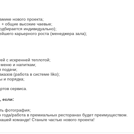
амике нового проекта;
 + общие высокие чаевые;
одбирается индивидуально);
йшего карьерного роста (менеджера зала);
тей с искренней теплотой;
 меню и напиткам;
 подачи;
казов (работа в системе Iiko);
ы и порядка;
ртов сервиса.
, если:
ть фотография;
о года/работа в премиальных ресторанах будет преимуществом.
нашей команде! Станьте частью нового проекта!