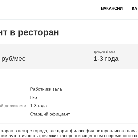
ВАКАНСИИ
КА
т в ресторан
Требуемый опыт
 руб/мес
1-3 года
Работники зала
Iiko
ой должности
1-3 года
Старший официант
есторан в центре города, где царит философия неторопливого нас
ем аутентичность греческих таверн с изяществом современного с