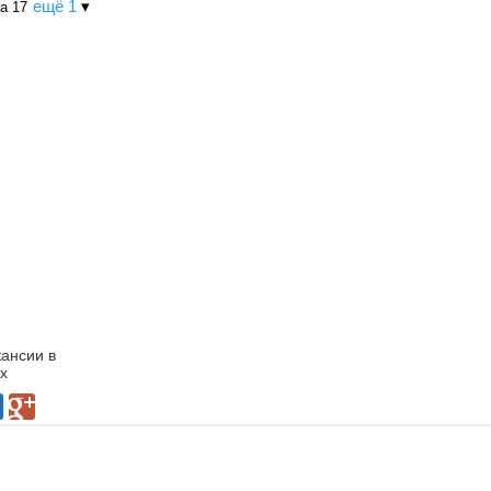
ещё 1
▾
а 17
кансии в
х