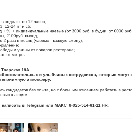
 в неделю по 12 часов;
3, 12-24 пт и сб;
д + % + индивидуальные чаевые (от 3000 руб. в будни, от 6000 руб
ны, 2100руб. выход;
о 2 раза в месяц (чаевые - каждую смену);
ормление;
, обеды и ужины от поваров ресторана;
сть от метро
.
:
. Тверская 19А
оброжелательных и улыбчивых сотрудников, которые могут 
степриимную атмосферу.
ть кандидатов без опыта, но с большим желанием работать в рес
бовью к людям.
 написать в Telegram или МАКС 8-925-514-61-11 HR.