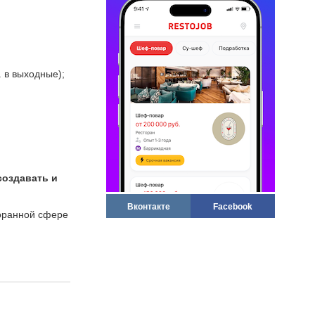
. в выходные);
создавать и
Вконтакте
Facebook
торанной сфере