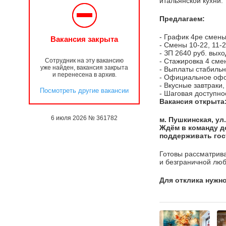
итальянской кухни.
Предлагаем:
- График 4ре смены
Вакансия закрыта
- Смены 10-22, 11-2
- ЗП 2640 руб. выхо
Сотрудник на эту вакансию
- Стажировка 4 сме
уже найден, вакансия закрыта
- Выплаты стабильн
и перенесена в архив.
- Официальное оф
- Вкусные завтраки
Посмотреть другие вакансии
- Шаговая доступно
​Вакансия открыта
6 июля 2026 № 361782
м. Пушкинская, ул
Ждём в команду д
поддерживать го
Готовы рассматрива
и безграничной лю
Для отклика нужно