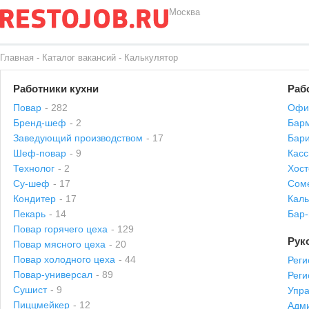
Москва
Главная
-
Каталог вакансий
-
Калькулятор
Работники кухни
Раб
Повар
- 282
Офи
Бренд-шеф
- 2
Бар
Заведующий производством
- 17
Бари
Шеф-повар
- 9
Касс
Технолог
- 2
Хост
Су-шеф
- 17
Сом
Кондитер
- 17
Каль
Пекарь
- 14
Бар
Повар горячего цеха
- 129
Рук
Повар мясного цеха
- 20
Повар холодного цеха
- 44
Реги
Повар-универсал
- 89
Рег
Сушист
- 9
Упр
Пиццмейкер
- 12
Адми