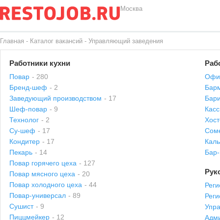
Москва
Главная
-
Каталог вакансий
-
Управляющий заведения
Работники кухни
Раб
Повар
- 280
Офи
Бренд-шеф
- 2
Бар
Заведующий производством
- 17
Бари
Шеф-повар
- 9
Касс
Технолог
- 2
Хост
Су-шеф
- 17
Сом
Кондитер
- 17
Каль
Пекарь
- 14
Бар
Повар горячего цеха
- 127
Рук
Повар мясного цеха
- 20
Повар холодного цеха
- 44
Реги
Повар-универсал
- 89
Рег
Сушист
- 9
Упр
Пиццмейкер
- 12
Адми