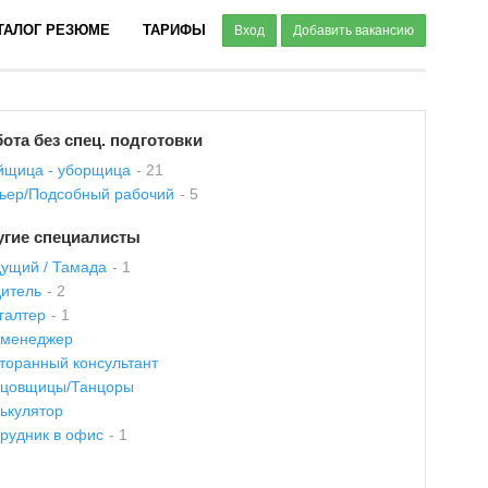
ТАЛОГ РЕЗЮМЕ
ТАРИФЫ
Вход
Добавить вакансию
ота без спец. подготовки
щица - уборщица
- 21
ьер/Подсобный рабочий
- 5
угие специалисты
ущий / Тамада
- 1
итель
- 2
галтер
- 1
-менеджер
торанный консультант
нцовщицы/Танцоры
ькулятор
рудник в офис
- 1