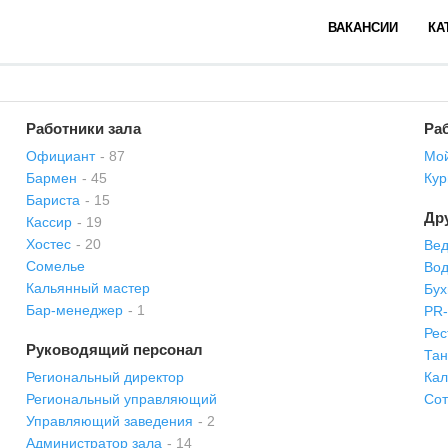
ВАКАНСИИ
КА
Работники зала
Раб
Официант
- 87
Мой
Бармен
- 45
Кур
Бариста
- 15
Др
Кассир
- 19
Хостес
- 20
Вед
Сомелье
Вод
Кальянный мастер
Бух
Бар-менеджер
- 1
PR
Рес
Руководящий персонал
Та
Региональный директор
Кал
Региональный управляющий
Сот
Управляющий заведения
- 2
Администратор зала
- 14