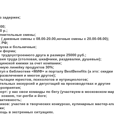
з задержек;
00;
0 р.;
олнительные смены;
 ( дневные смены с 08.00-20.00,ночные смены с 20.00-08.00);
 РФ;
уска и больничные;
 и форма;
 трудоустроенного друга в размере 25000 руб.;
ия труда (столовая, шкафчики, раздевалки, душевые);
инской книжки за счет компании;
енную линейку продуктов 30%;
п к библиотеке «МИФ» и порталу BestBenefits (а это: скидки
 развлечения и многое другое);
льтации юристов, психологов и нутрициологов;
тельных экскурсий и дегустаций на производствах и другие
ероприятия;
рт: у нас свои команды по бегу (участвуем в московском ма
 хоккею, тэг-регби и йоге;
активность;
иков: участие в творческих конкурсах, кулинарных мастер-кл
ки;
ощь в экстренных ситуациях.