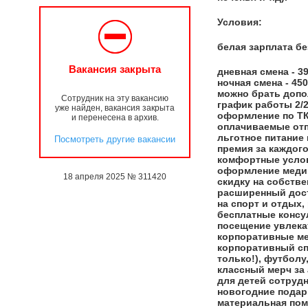
Условия:
белая зарплата бе
Вакансия закрыта
дневная смена - 39
ночная смена - 450
можно брать доп
Сотрудник на эту вакансию
график работы 2/2
уже найден, вакансия закрыта
оформление по ТК
и перенесена в архив.
оплачиваемые отп
льготное питание
Посмотреть другие вакансии
премия за каждого
комфортные услов
оформление медиц
18 апреля 2025 № 311420
скидку на собств
расширенный досту
на спорт и отдых,
бесплатные консу
посещение увлека
корпоративные м
корпоративный спо
только!), футболу,
классный мерч за 
для детей сотрудн
новогодние подар
материальная пом