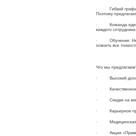
· Гибкий график: М
Поэтому предлагаем
· Команда едином
каждого сотрудника
· Обучение: Не пе
освоить все тонкос
Что мы предлагаем
· Высокий дох
· Качественное п
· Скидки на мен
· Карьерное про
· Медицинская к
· Акция «Приведи 