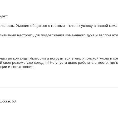
дет:
сть: Умение общаться с гостями – ключ к успеху в нашей кома
ивный настрой: Для поддержания командного духа и теплой ат
ь частью команды Якитории и погрузиться в мир японской кухни и ко
яй свое резюме уже сегодня! Не упусти шанс работать в месте, где
ции и впечатления.
шоссе, 68