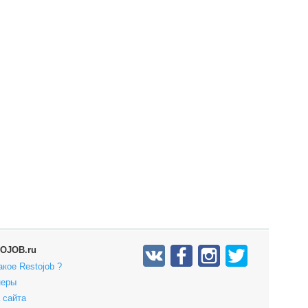
OJOB.ru
акое Restojob ?
неры
 сайта