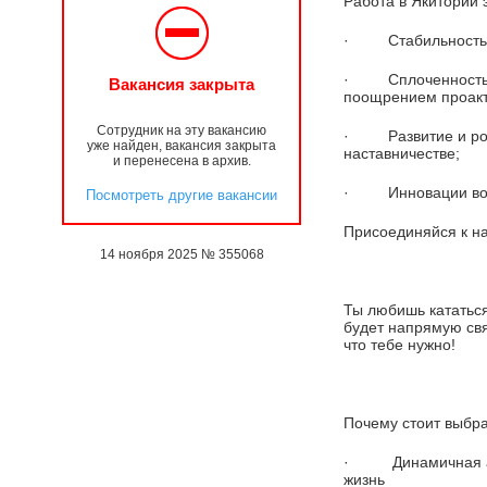
Работа в Якитории 
· Стабильность, 
· Сплоченность и 
Вакансия закрыта
поощрением проакти
Сотрудник на эту вакансию
· Развитие и рост
уже найден, вакансия закрыта
наставничестве;
и перенесена в архив.
· Инновации во в
Посмотреть другие вакансии
Присоединяйся к н
14 ноября 2025 № 355068
Ты любишь кататьс
будет напрямую свя
что тебе нужно!
Почему стоит выбр
· Динамичная атмо
жизнь