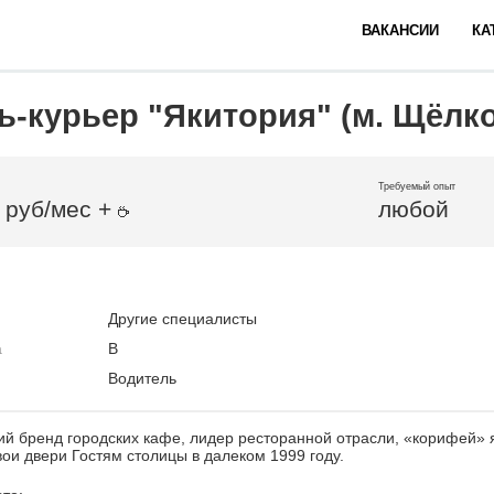
ВАКАНСИИ
КА
ь-курьер "Якитория" (м. Щёлк
Требуемый опыт
 руб/мес +
любой
Другие специалисты
а
B
Водитель
й бренд городских кафе, лидер ресторанной отрасли, «корифей» 
вои двери Гостям столицы в далеком 1999 году.