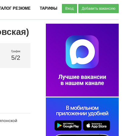
ТАЛОГ РЕЗЮМЕ
ТАРИФЫ
Вход
Добавить вакансию
овская)
График
5/2
японской