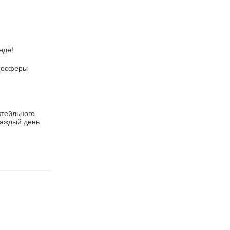
нде!
мосферы
ктейльного
 каждый день