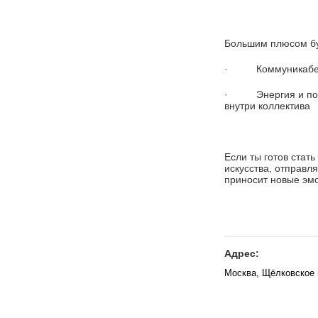
Большим плюсом бу
· Коммуникабельно
· Энергия и позит
внутри коллектива
Если ты готов стат
искусства, отправл
приносит новые эмо
Адрес:
Москва, Щёлковское 