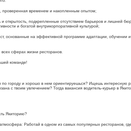
это:
проверенная временем и накопленным опытом;
открытость, подкрепленные отсутствием барьеров и лишней бюр
вности и богатой внутрикорпоративной культурой;
, основанные на эффективной программе адаптации, обучении и
сех сферах жизни ресторанов.
ашей команде!
я по городу и хорошо в нем ориентируешься? Ищешь интересную ра
зана с твоим увлечением? Тогда вакансия водитель-курьер в Якито
ать Якиторию?
сфера: Работай в одном из самых популярных ресторанов, где 