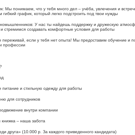
ы понимаем, что у тебя много дел – учёба, увлечения и встречи
 гибкий график, который легко подстроить под твои нужды
ышленников: У нас ты найдешь поддержку и дружескую атмосф
 и стремимся создавать комфортные условия для работы
реживай, если у тебя нет опыта! Мы предоставим обучение и 
ти профессии
?
од
итание и стильную одежду для работы
ю для сотрудников
движение внутри компании
нижка – наша забота
друга» (10.000 р. За каждого приведенного кандидата)