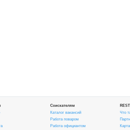
м
Соискателям
REST
е
Каталог вакансий
Что т
Работа поваром
Парт
та
Работа официантом
Карта