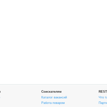
м
Соискателям
REST
е
Каталог вакансий
Что т
Работа поваром
Парт