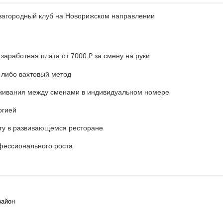
 загородный клуб на Новорижском направлении
заработная плата от 7000 ₽ за смену на руки
 либо вахтовый метод
живания между сменами в индивидуальном номере
огией
ту в развивающемся ресторане
фессионального роста
район