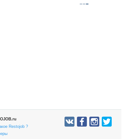
OJOB.ru
акое Restojob ?
неры