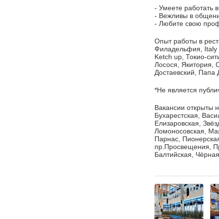
- Умеете работать 
- Вежливы в общен
- Любите свою проф
Опыт работы в рес
Филадельфия, Italy
Ketch up, Токио-си
Лосося, Якитория, С
Достаевский, Папа 
*Не является публи
Вакансии открыты н
Бухарестская, Васи
Елизаровская, Звёз
Ломоносовская, Мая
Парнас, Пионерская
пр.Просвещения, П
Балтийская, Чёрная