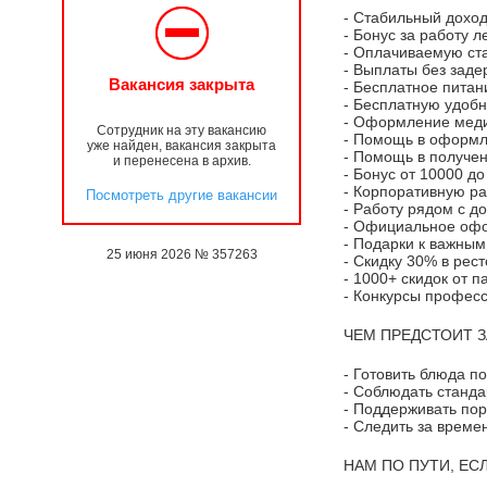
- Стабильный доход
- Бонус за работу 
- Оплачиваемую ст
- Выплаты без заде
Вакансия закрыта
- Бесплатное питан
- Бесплатную удоб
- Оформление меди
Сотрудник на эту вакансию
- Помощь в оформл
уже найден, вакансия закрыта
- Помощь в получен
и перенесена в архив.
- Бонус от 10000 д
- Корпоративную ра
Посмотреть другие вакансии
- Работу рядом с д
- Официальное офо
- Подарки к важным
25 июня 2026 № 357263
- Скидку 30% в рес
- 1000+ скидок от 
- Конкурсы профес
ЧЕМ ПРЕДСТОИТ 
- Готовить блюда п
- Соблюдать станд
- Поддерживать пор
- Следить за време
НАМ ПО ПУТИ, ЕСЛ