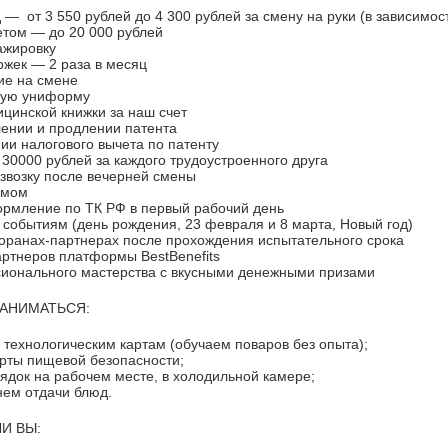
 — от 3 550 рублей до 4 300 рублей за смену на руки (в зависимос
летом — до 20 000 рублей
ажировку
ржек — 2 раза в месяц
ие на смене
ную униформу
цинской книжки за наш счет
ении и продлении патента
ии налогового вычета по патенту
о 30000 рублей за каждого трудоустроенного друга
звозку после вечерней смены
омом
рмление по ТК РФ в первый рабочий день
 событиям (день рождения, 23 февраля и 8 марта, Новый год)
торанах-партнерах после прохождения испытательного срока
партнеров платформы BestBenefits
сионального мастерства с вкусными денежными призами
ЗАНИМАТЬСЯ:
о технологическим картам (обучаем поваров без опыта);
арты пищевой безопасности;
ядок на рабочем месте, в холодильной камере;
нем отдачи блюд.
И ВЫ: