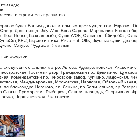
в команде;
ии;
ессию и стремитесь к развитию
торанах будет Вашим дополнительным преимуществом: Евразия, De
 Group, Додо пицца, Joly Woo, Bona Capona, Марчеллис, Контакт ба
ти, Beer House, Важная рыба, Суши WOK, Сушишоп, Ёбидоёби, Суши
ушиСет, KFC, Вкусно и точка, Pizza Hut, Ollis, Вкусные суши, Два бе
Джонс, Сакура, Фудтакси, Ями ями.
чной офертой.
а следующих станциях метро: Автово, Адмиралтейская, Академичес
леостровская, Гостиный двор, Гражданский пр., Девяткино, Дунайск
дная, Комендантский пр., Кировский завод, Купчино, Ладожская, Ле
ковская, Международная, Московская, Нарвская, Обводный канал,
, пл.Александра Невского, пл. Ленина, пр.Большевиков, пр.Ветера
р.Славы, Приморская, Рыбацкое, Сенная площадь, Спортивная, Фр
 речка, Чернышевская, Чкаловская.