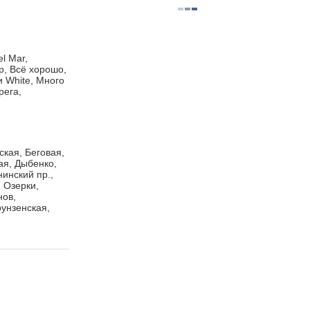
l Mar,
р, Всё хорошо,
 White, Много
рега,
кая, Беговая,
ая, Дыбенко,
нинский пр.,
 Озерки,
нов,
унзенская,