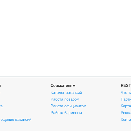
м
Соискателям
REST
е
Каталог вакансий
Что т
Работа поваром
Парт
та
Работа официантом
Карта
Работа барменом
Рекла
мещение вакансий
Конт