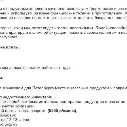
 с продуктами хорошего качества, используем фермерские и сезо
еню и используем базовые французские техники в приготовлении.
ование позволяет нам готовить высокого качества блюда для наших
орые, как и мы, хотят видеть гостей довольными. Людей, способн
ать друг друга в сложной ситуации, помогать своим коллегам и не
результат.
 на плиты.
воим делом, с опытом работы от года.
м:
не в знаковом для Петербурга месте с классным продуктом и совр
аз недостающего инвентаря;
ных людей, которым интересна ресторанная индустрия и развитие 
а внутри компании;
ой платы всегда вовремя
(5500 р/смена)
;
жировку;
 по 12-13 часов;
ую форму;