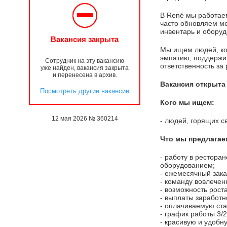
В René мы работаем
часто обновляем м
инвентарь и оборуд
Вакансия закрыта
Мы ищем людей, кот
эмпатию, поддержив
Сотрудник на эту вакансию
ответственность за 
уже найден, вакансия закрыта
и перенесена в архив.
Вакансия открыта
Посмотреть другие вакансии
Кого мы ищем:
12 мая 2026 № 360214
- людей, горящих с
Что мы предлагае
- работу в рестора
оборудованием;
- ежемесячный зак
- команду вовлечен
- возможность рост
- выплаты заработн
-
оплачиваемую ста
- график работы 3/2
- красивую и удобн