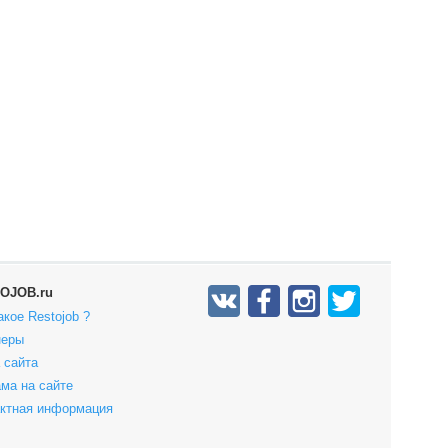
OJOB.ru
акое Restojob ?
неры
 сайта
ма на сайте
актная информация