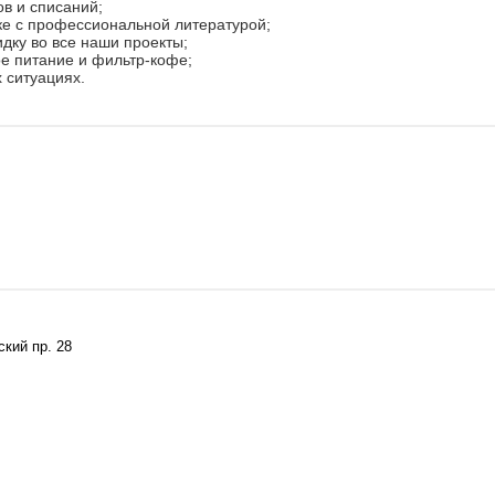
ов и списаний;
еке с профессиональной литературой;
идку во все наши проекты;
ое питание и фильтр-кофе;
 ситуациях.
ский пр. 28