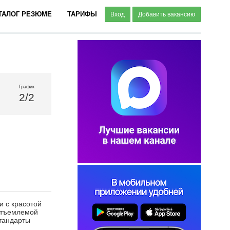
ТАЛОГ РЕЗЮМЕ
ТАРИФЫ
Вход
Добавить вакансию
График
2/2
и с красотой
еотъемлемой
стандарты