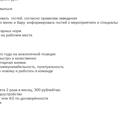
маться:
живать гостей, согласно правилам заведения
по меню и бару, информировать гостей о мероприятиях и специаль
тарных норм
а на рабочем месте
-го года на аналогичной позиции
быстро и качественно
итарная книжка
 коммуникабельность, пунктуальность
я новому и работать в команде
:
ата 2 раза в месяц, 300 рублей/час
доустройство
2 или 4/2 по договорённости
в