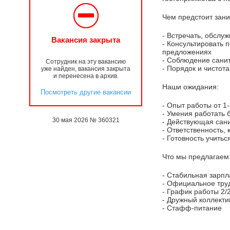
Чем предстоит зани
- Встречать, обслу
Вакансия закрыта
- Консультировать 
предложениях
- Соблюдение сани
Сотрудник на эту вакансию
- Порядок и чистот
уже найден, вакансия закрыта
и перенесена в архив.
Наши ожидания:
Посмотреть другие вакансии
- Опыт работы от 1
- Умения работать 
30 мая 2026 № 360321
- Действующая сан
- Ответственность,
- Готовность учитьс
Что мы предлагаем
- Стабильная зарпл
- Официальное тру
- График работы 2/
- Дружный коллекти
- Стафф-питание