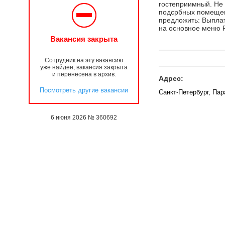
гостеприимный. Не 
подсрбных помещен
предложить: Выплат
на основное меню Р
Вакансия закрыта
Сотрудник на эту вакансию
уже найден, вакансия закрыта
и перенесена в архив.
Адрес:
Посмотреть другие вакансии
Санкт-Петербург, Па
6 июня 2026 № 360692