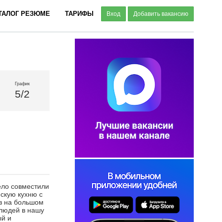
ТАЛОГ РЕЗЮМЕ
ТАРИФЫ
Вход
Добавить вакансию
График
5/2
ело совместили
скую кухню с
в на большом
 людей в нашу
ый и