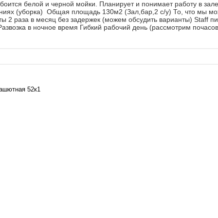
боится белой и черной мойки. Планирует и понимает работу в зале
иях (уборка) Общая площадь 130м2 (Зал,бар,2 с/у) То, что мы м
ы 2 раза в месяц без задержек (можем обсудить варианты) Staff п
азвозка в ночное время Гибкий рабочий день (рассмотрим почасов
рашютная 52к1