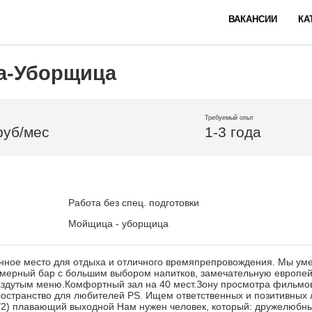
ВАКАНСИИ
КА
а-Уборщица
Требуемый опыт
руб/мес
1-3 года
Работа без спец. подготовки
Мойщица - уборщица
нное место для отдыха и отличного времяпрепровождения. Мы ум
амерный бар с большим выбором напитков, замечательную европей
здутым меню.Комфортный зал на 40 мест.Зону просмотра фильмо
ространство для любителей PS. Ищем ответственных и позитивных
5/2) плавающий выходной Нам нужен человек, который: дружелюбн