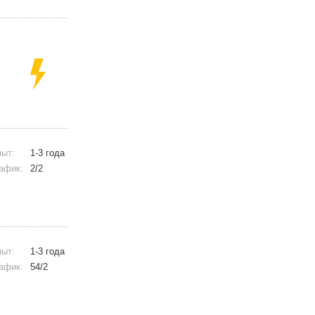
ыт:
1-3 года
афик:
2/2
ыт:
1-3 года
афик:
54/2