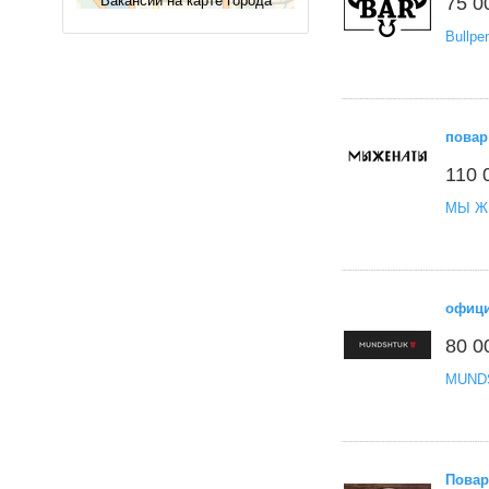
Вакансии на карте города
75 0
Bullpe
повар
110 
МЫ Ж
офиц
80 0
MUND
Повар