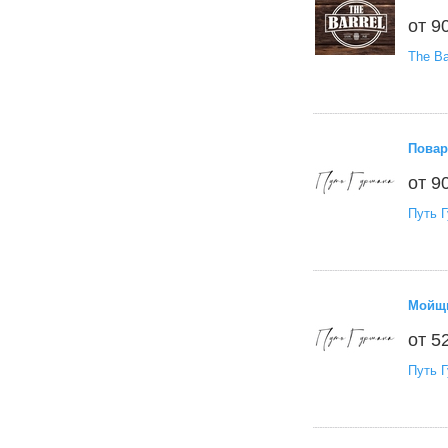
от 9
The Ba
Повар
от 9
Путь 
Мойщи
от 5
Путь 