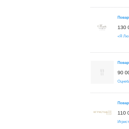
Повар
130 
«Я Лю
Повар
90 0
Оцнеб
Повар
110 
Игрис