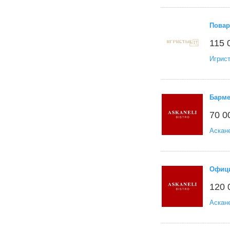
Повар
115 
Игрис
Барм
70 0
Аскан
Офиц
120 
Аскан