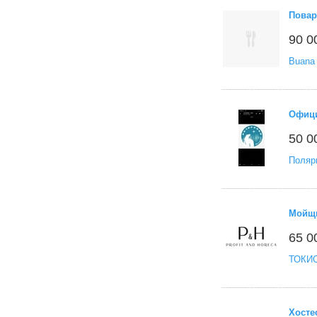
Повар
90 0
Buana 
Офиц
50 0
Поляр
Мойщи
65 0
ТОКИО
Хосте