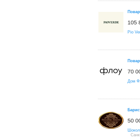
Повар
105 
Pio Ve
Повар
70 0
Дом Ф
Барис
50 0
Шокол
Санк