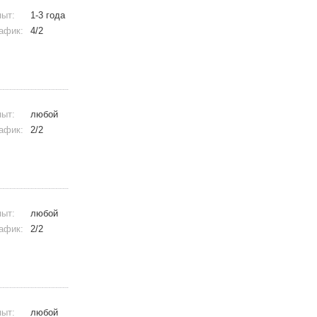
ыт:
1-3 года
афик:
4/2
ыт:
любой
афик:
2/2
ыт:
любой
афик:
2/2
ыт:
любой