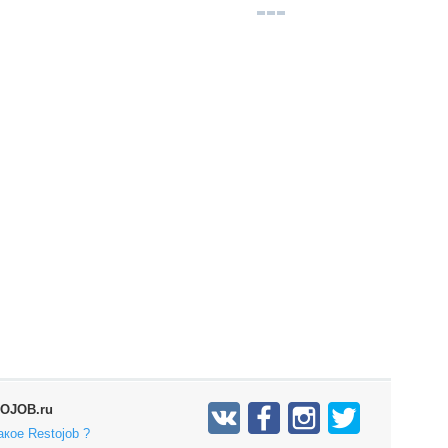
OJOB.ru
акое Restojob ?