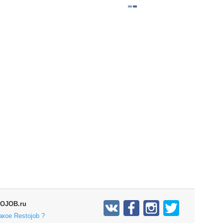
OJOB.ru
акое Restojob ?