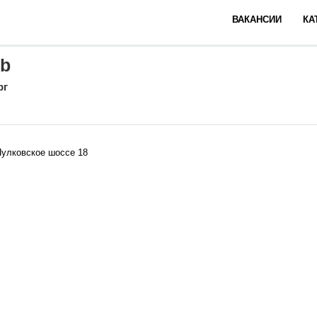
ВАКАНСИИ
КА
ub
рг
Пулковское шоссе 18