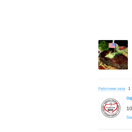
1
Работники зала
Оф
10
St