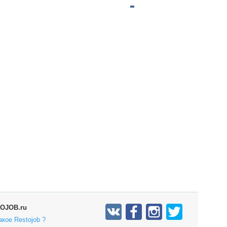
OJOB.ru
акое Restojob ?