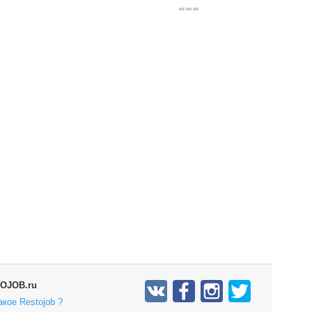
OJOB.ru
акое Restojob ?