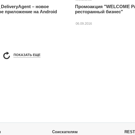
DeliveryAgent – новое
Промоакция "WELCOME P
е приложение на Android
ресторанный бизнес"
06.09.2016
ПОКАЗАТЬ ЕЩЕ
м
Соискателям
REST