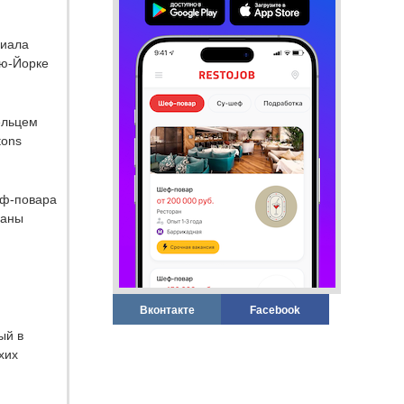
риала
ью-Йорке
ельцем
tons
еф-повара
раны
Вконтакте
Facebook
ый в
хих