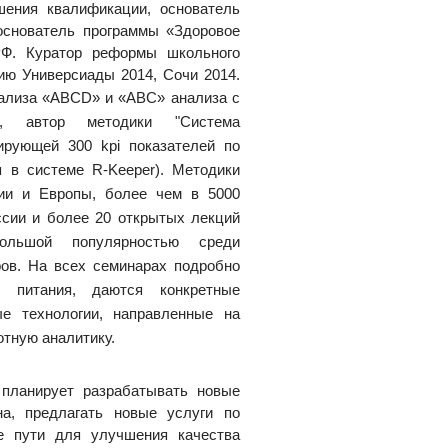
шения квалификации, основатель
основатель программы «Здоровое
РФ. Куратор реформы школьного
нию Универсиады 2014, Сочи 2014.
нализа «АВСD» и «АВС» анализ
a
с
), автор методики "Система
ирующей 300 kpi показателей по
я в системе R-
K
eeper). Методики
ии и Европы, более чем в 5000
сии и более 20 открытых лекций
ольшой популярностью среди
ов. На всех семинарах подробно
о питания, даются конкретные
ые технологии, направленные на
отную аналитику.
ланирует разрабатывать новые
а, предлагать новые услуги по
е пути для улучшения качества