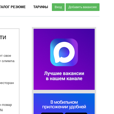
ТАЛОГ РЕЗЮМЕ
ТАРИФЫ
Вход
Добавить вакансию
ТИ
т свое
у олимпа
ресторан
ф-повар
fé