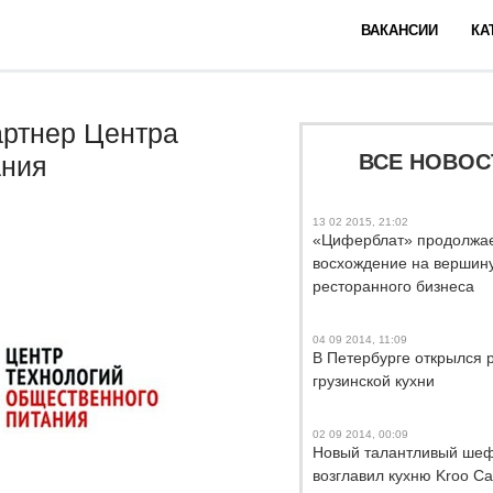
ВАКАНСИИ
КА
артнер Центра
ВСЕ НОВОС
ания
13 02 2015, 21:02
«Циферблат» продолжае
восхождение на вершин
ресторанного бизнеса
04 09 2014, 11:09
В Петербурге открылся 
грузинской кухни
02 09 2014, 00:09
Новый талантливый ше
возглавил кухню Kroo Ca