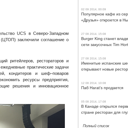
02 09 2014, 00:09
Популярное кафе из се
«Друзья» откроется в Н
льство UCS в Северо-Западном
27 08 2014, 15:08
Burger King станет влад
 (ЦТОП) заключили соглашение о
сети закусочных Tim Hor
27 08 2014, 15:08
ий ритейлеров, рестораторов и
Именитые испанские ш
 ежедневные практические задачи
открывают новые ресто
рей, кондитеров и шеф–поваров
экономить ресурсы предприятия,
12 08 2014, 10:08
ающие решения и инновационное
Паб Harat’s продается
05 08 2014, 17:08
В Канаде открылся перв
стране ресторан для глу
Полный список