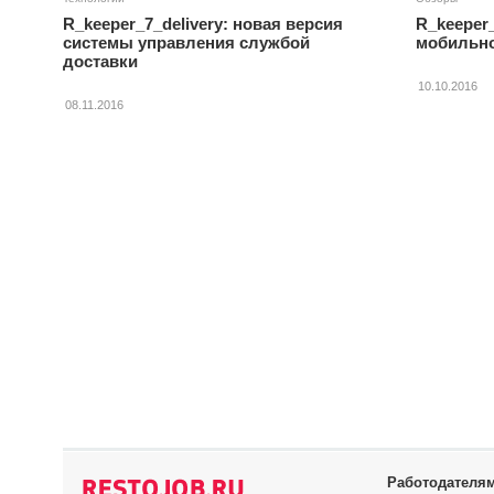
R_keeper_7_delivery: новая версия
R_keeper_
системы управления службой
мобильно
доставки
10.10.2016
08.11.2016
Работодателя