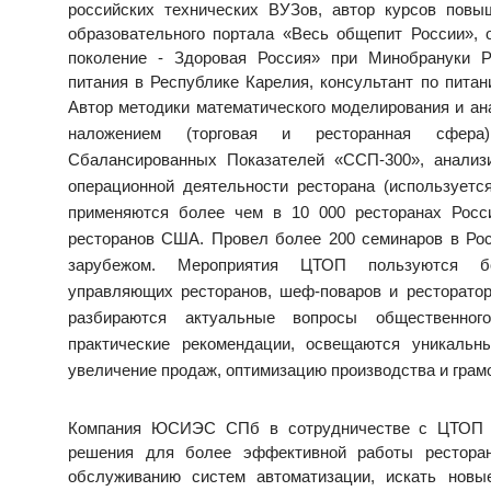
российских технических ВУЗов, автор курсов повы
образовательного портала «Весь общепит России», 
поколение - Здоровая Россия» при Минобрануки 
питания в Республике Карелия, консультант по пита
Автор методики математического моделирования и а
наложением (торговая и ресторанная сфера
Сбалансированных Показателей «ССП-300», анализ
операционной деятельности ресторана (используетс
применяются более чем в 10 000 ресторанах Росс
ресторанов США. Провел более 200 семинаров в Рос
зарубежом. Мероприятия ЦТОП пользуются б
управляющих ресторанов, шеф-поваров и ресторатор
разбираются актуальные вопросы общественног
практические рекомендации, освещаются уникальн
увеличение продаж, оптимизацию производства и грам
Компания ЮСИЭС СПб в сотрудничестве с ЦТОП п
решения для более эффективной работы ресторан
обслуживанию систем автоматизации, искать новы